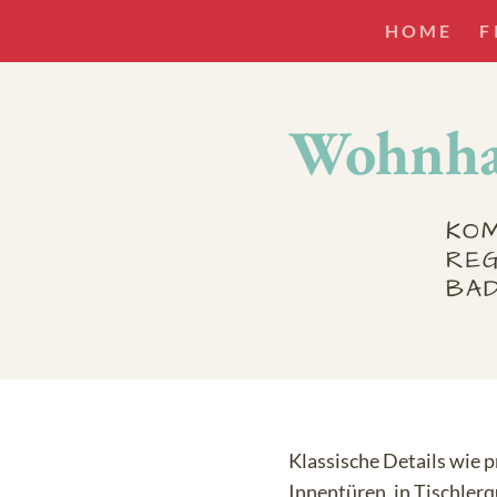
HOME
F
Wohnha
KO
RE
BAD
Klassische Details wie 
Innentüren, in Tischler