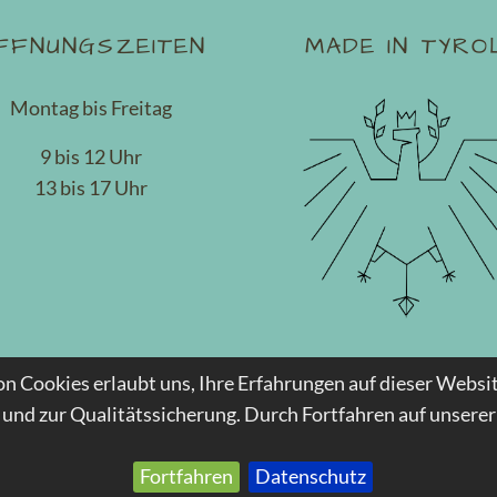
FFNUNGSZEITEN
MADE IN TYRO
Montag bis Freitag
9 bis 12 Uhr
13 bis 17 Uhr
n Cookies erlaubt uns, Ihre Erfahrungen auf dieser Websit
© 2026 Tischlerei Sumper, Innsbruck
und zur Qualitätssicherung. Durch Fortfahren auf unsere
ImpressumSitemapNewsletterDatenschutz
Fortfahren
Datenschutz