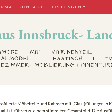
IRMA
KONTAKT
LEISTUNGEN
us Innsbruck- Lan
MMODE MIT VITRINENTEIL I
GALMÖBEL I ESSTISCH I T
EZIMMER- MÖBLIERUNG I INNENTÜR
profilierte Möbelteile und Rahmen mit (Glas-)füllungen in
qualität, führen zu einem stimmigen Gesamtbild. Die Ausf