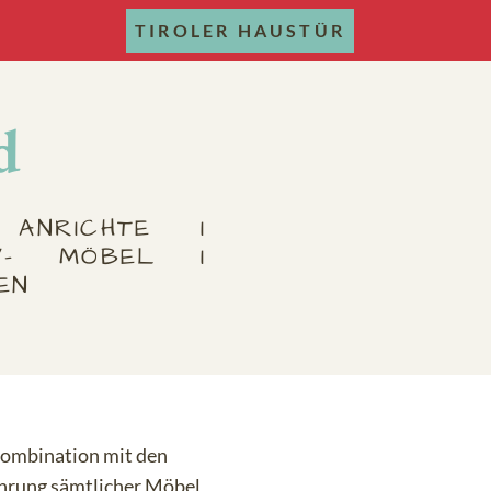
TIROLER HAUSTÜR
d
 ANRICHTE I
V- MÖBEL I
EN
 Kombination mit den
ührung sämtlicher Möbel