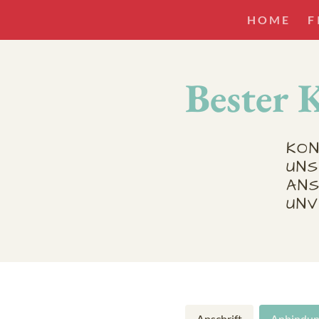
HOME
F
Bester 
KO
UN
AN
UNV
Anschrift
Anbindun