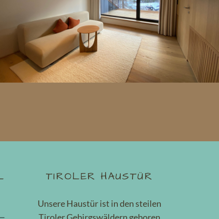
L
TIROLER HAUSTÜR
Unsere Haustür ist in den steilen
Tiroler Gebirgswäldern geboren