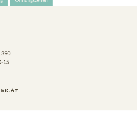
41390
0-15
3
ER.AT