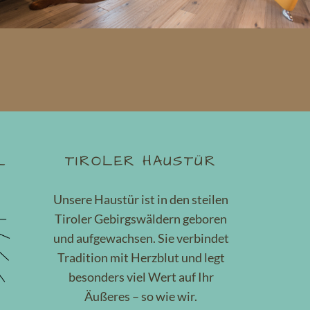
L
TIROLER HAUSTÜR
Unsere Haustür ist in den steilen
Tiroler Gebirgswäldern geboren
und aufgewachsen. Sie verbindet
Tradition mit Herzblut und legt
besonders viel Wert auf Ihr
Äußeres – so wie wir.