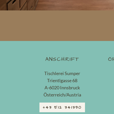
ANSCHRIFT
Ö
Tischlerei Sumper
Trientlgasse 68
A-6020 Innsbruck
Österreich/Austria
+43 512 341390