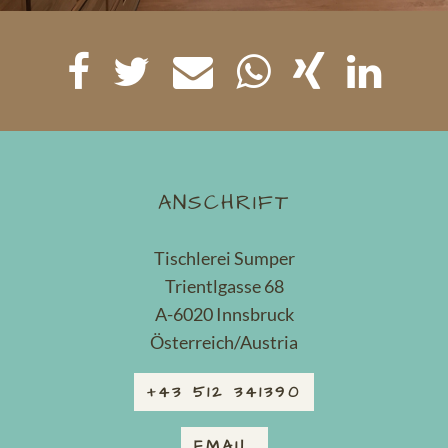
ANSCHRIFT
Tischlerei Sumper
Trientlgasse 68
A-6020 Innsbruck
Österreich/Austria
+43 512 341390
EMAIL